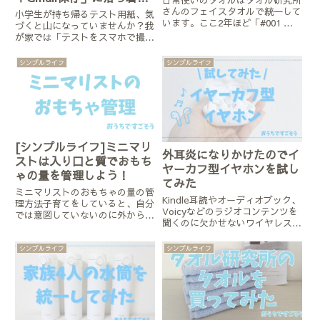
ました
さんのフェイスタオルで統一して
小学生が持ち帰るテスト用紙、気
います。ここ2年ほど「#001 毎
づくと山になっていませんか？我
日シンプル」を使用していてかな
が家では「テストをスマホで撮影
り満足しているのですが、若干オ
して子どものGmailに送る」方法
ーバースペックかなという気持ち
で簡単に管理しています。プリン
シンプルライフ
シンプルライフ
も出てきました。・家族のうち私
ト整理に悩んでいる方におすすめ
以外3人が男→短髪で風呂上...
のシンプルな方法を紹介します。
[シンプルライフ]ミニマリ
外耳炎になりかけたのでイ
ストは入り口と質でおもち
ヤーカフ型イヤホンを試し
ゃの量を管理しよう！
てみた
ミニマリストのおもちゃの量の管
Kindle耳読やオーディオブック、
理方法子育てをしていると、自分
Voicyなどのラジオコンテンツを
では意図していないのに外からど
聞くのに欠かせないワイヤレスイ
んどんおもちゃや粗品が家の中に
ヤホン。2021年にEar fun freeと
入ってきてしまうことに本当に驚
いう耳に差し込むタイプのワイヤ
きます。よほど「物を増やしたく
シンプルライフ
シンプルライフ
レスイヤホンを購入し、２年半以
ない」という強い意志を持ってい
上トラブルなく愛用していまし
ないと、全てを避けるのはかな
た。と...
り...