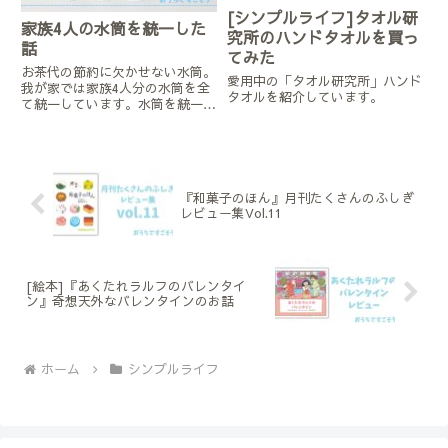
[シンプルライフ]タオル研
家族4人の水筒を統一した
究所のハンドタオルを買っ
話
てみた
お茶代の節約に欠かせない水筒。
愛用中の「タオル研究所」ハンド
我が家では家族4人分の水筒を全
タオルを紹介しています。
て統一しています。水筒を統一す
ることのメリットや、最終的に選
んだ水筒などをまとめてみまし
た。統一することのメリット毎日
全員が水筒を持っていくので、洗
うたびに4人分のボトル、分解さ
『和菓子のほん』月刊たくさんのふしぎ
れ...
レビュー集Vol.11
[絵本]『あくたれラルフのバレンタイ
ン』奇想天外なバレンタインのお話
ホーム
シンプルライフ