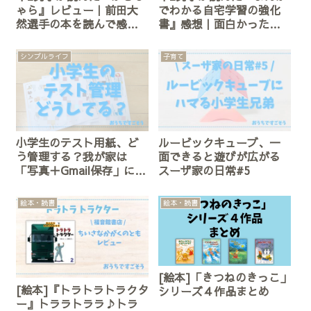
ゃら』レビュー｜前田大
でわかる自宅学習の強化
然選手の本を読んで感じ
書』感想｜面白かったポ
たこと
イントを紹介
シンプルライフ
子育て
小学生のテスト用紙、ど
ルービックキューブ、一
う管理する？我が家は
面できると遊びが広がる
「写真＋Gmail保存」に落
スーザ家の日常#5
ち着きました
絵本・読書
絵本・読書
[絵本]「きつねのきっこ」
[絵本]『トラトラトラクタ
シリーズ４作品まとめ
ー』トララトララ♪トラ