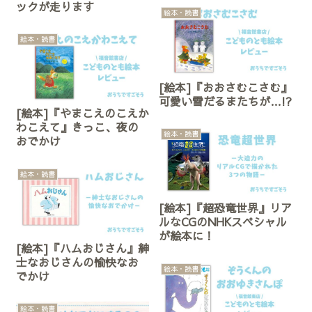
ックが走ります
絵本・読書
絵本・読書
[絵本]『おおさむこさむ』
可愛い雪だるまたちが…!?
[絵本]『やまこえのこえか
わこえて』きっこ、夜の
絵本・読書
おでかけ
絵本・読書
[絵本]『超恐竜世界』リア
ルなCGのNHKスペシャル
が絵本に！
[絵本]『ハムおじさん』紳
士なおじさんの愉快なお
絵本・読書
でかけ
絵本・読書