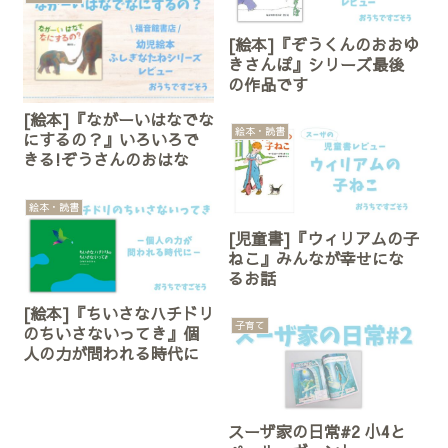
[絵本]『ぞうくんのおおゆ
きさんぽ』シリーズ最後
の作品です
[絵本]『ながーいはなでな
絵本・読書
にするの？』いろいろで
きる!ぞうさんのおはな
絵本・読書
[児童書]『ウィリアムの子
ねこ』みんなが幸せにな
るお話
[絵本]『ちいさなハチドリ
子育て
のちいさないってき』個
人の力が問われる時代に
スーザ家の日常#2 小4と