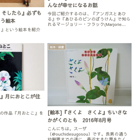
んなが幸せになるお話
ら そしたら』必ずも
今回ご紹介するのは、『アンガスとあひ
る』や『あひるのピンのぼうけん』で知ら
まう絵本
れるマージョリー・フラック(Marjorie
ら』という絵本を紹介
Flack)さんの作品『ウィリアムの子ねこ』
です。
絵本・読書
こ』月におとこが住
[絵本]『さくよ さくよ』ちいさな
の作品『月おとこ』を
かがくのとも 2016年8月号
こんにちは。スーザ
（@ouchidesugosou）です。長男の通う
幼稚園までの道に、最近大きな蕾をたくさ