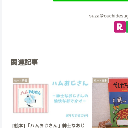
suza@ouchid
関連記事
絵本・読書
絵本・読書
[絵本]『ハムおじさん』紳士なおじ