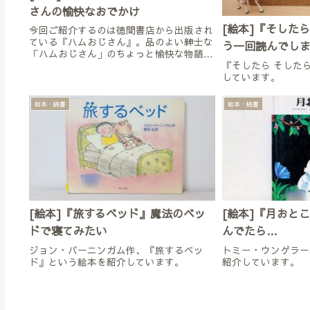
さんの愉快なおでかけ
[絵本]『そした
今回ご紹介するのは徳間書店から出版され
ている『ハムおじさん』。品のよい紳士な
う一回読んでし
「ハムおじさん」のちょっと愉快な物語で
『そしたら そした
す。
しています。
絵本・読書
絵本・読書
[絵本]『旅するベッド』魔法のベッ
[絵本]『月おと
ドで寝てみたい
んでたら…
ジョン・バーニンガム作、『旅するベッ
トミー・ウンゲラー
ド』という絵本を紹介しています。
紹介しています。