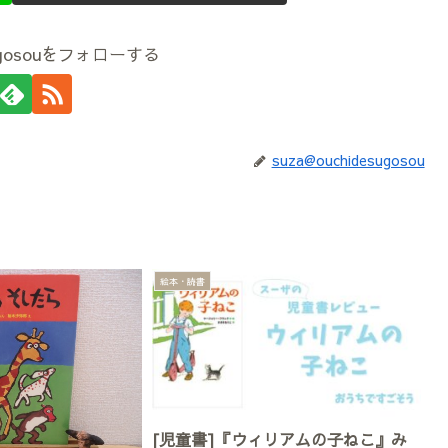
esugosouをフォローする
suza@ouchidesugosou
絵本・読書
[児童書]『ウィリアムの子ねこ』み