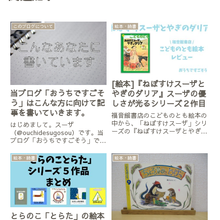
このブログについて
絵本・読書
[絵本]『ねぼすけスーザと
当ブログ「おうちですごそ
やぎのダリア』スーザの優
う」はこんな方に向けて記
しさが光るシリーズ２作目
事を書いていきます。
福音館書店のこどものとも絵本の
中から、「ねぼすけスーザ」シリ
はじめまして。スーザ
ーズの『ねぼすけスーザとやぎの
（@ouchidesugosou）です。当
ダリア』を紹介しています。
ブログ「おうちですごそう」で
は、絵本の紹介に力を入れていま
す。今日は、私がブログで紹介す
絵本・読書
絵本・読書
る絵本を選ぶとき、紹介文を書い
ている時には、こんなことを考え
ながら記事を書いていますよ、
と...
とらのこ「とらた」の絵本