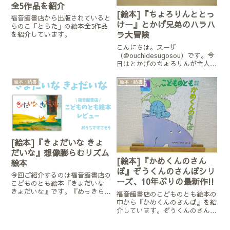
全5作品を紹介
[絵本]『ちょろりんととっ
福音館書店から出版されていると
けー』とかげ兄弟のハラハ
らのこ「とらた」の絵本全5作品
ラ大冒険
を紹介しています。
こんにちは。スーザ
（@ouchidesugosou）です。今
日はとかげのちょろりんが主人公
のお話『ちょろりんのすてきなセ
ーター』の続編であるこちらをご
絵本・読書
絵本・読書
紹介します。『ちょろりんととっ
けー』 降矢なな/作・絵 福音
館書店【関連記事】
[絵本]『きょだいな きょ
だいな』想像膨らむリズム
[絵本]『かめくんのさん
絵本
ぽ』ぞうくんのさんぽシリ
今回ご紹介するのは福音館書店の
ーズ、10年ぶりの最新作!!
こどものとも絵本『きょだいな
きょだいな』です。『めっきらも
福音館書店のこどものとも絵本の
っきらどおんどん』で有名な長谷
中から『かめくんのさんぽ』を紹
川摂子さんと降矢ななさんコンビ
介しています。ぞうくんのさんぽ
の作品です。
シリーズの最新作です。