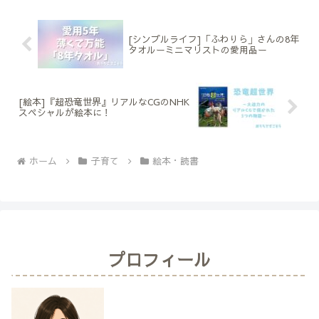
[シンプルライフ]「ふわりら」さんの8年
タオルーミニマリストの愛用品ー
[絵本]『超恐竜世界』リアルなCGのNHK
スペシャルが絵本に！
ホーム
子育て
絵本・読書
プロフィール