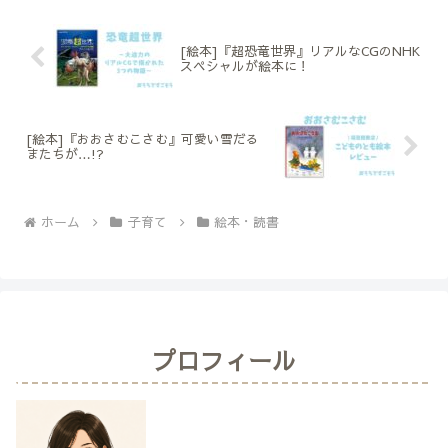
[絵本]『超恐竜世界』リアルなCGのNHK
スペシャルが絵本に！
[絵本]『おおさむこさむ』可愛い雪だる
またちが…!?
ホーム
子育て
絵本・読書
プロフィール