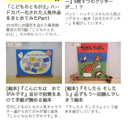
ー』6枚ずつのクッキー
「こどものとも012」ハー
が…！？
ドカバー化された人気作品
パット・ハッチンスさんの人気ロ
をまとめてみたPart1
ングセラー絵本『おまたせクッキ
ー』を紹介しています。
2016年に20週年を迎えた福音館
書店の月刊誌「こどものとも
012」。その中からハードカバー
化された人気の作品をまとめてみ
ました。こちらのページはPart1
絵本・読書
絵本・読書
で、10冊紹介しています。
[絵本]『こんにちは おて
[絵本]『そしたら そした
がみです』自分で封筒をあ
ら』必ずもう一回読んでし
けて手紙が読める絵本
まう絵本
月刊こどものともの人気キャラク
『そしたら そしたら』という絵
ター達からおてがみが届く絵本
本を紹介しています。
『こんにちはおてがみです』を紹
介しています。