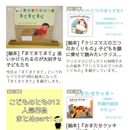
絵本・読書
絵本・読書
[絵本]『クリスマスの三つ
のおくりもの』子どもを膝
[絵本]『まてまてまて』追
に乗せて読みたいクリスマ
いかけられるのが大好きな
スの絵本セット
クリスマスにぴったりな林明子さ
子どもたち
んの絵本『クリスマスの三つのお
くりもの』を紹介しています。
今日は「まてまてまて」というわ
らべうたが1冊の絵本になった
『まてまてまて』を紹介します。
絵本・読書
絵本・読書
[絵本]『おまたせクッキ