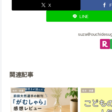
X
F
LINE
suza@ouchid
関連記事
絵本・読書
絵本・読書