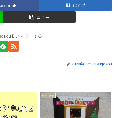
acebook
はてブ
コピー
esugosouをフォローする
suza@ouchidesugosou
絵本・読書