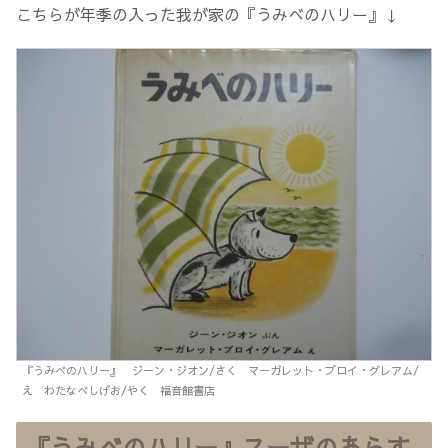
こちらが年季の入った我が家の『うみべのハリー』↓
『うみべのハリー』 ジーン・ジオン/さく マーガレット・ブロイ・グレアム/
え わたなべしげお/やく 福音館書店
『うみべのハリー』スーザのあらす