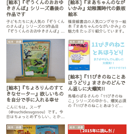
[絵本]『ぞうくんのおおゆ
[絵本]『まあちゃんのなが
きさんぽ』シリーズ最後の
いかみ』幼稚園時代の鉄板
作品です
絵本
子どもたちに大人気の『ぞうくん
福音館書店の人気ロングセラー絵
のさんぽ』シリーズの5作品目
本『まあちゃんのながいかみ』の
『ぞうくんのおおゆきさんぽ』を
魅力をたっぷり紹介しています。
紹介しています。
絵本・読書
絵本・読書
[絵本]『11ぴきのねことあ
ほうどり』まさかのどんで
[絵本]『ちょろりんのすて
ん返しに大爆笑!!
きなセーター』欲しいもの
馬場のぼるさんの「11ぴきのね
を自分で手に入れる幸せ
こ」シリーズの中から、爆笑必須
の『11ぴきのねことあほうど
こんにちは。スーザ
り』を紹介します。
（@ouchidesugosou）です。今
日はちょっとめずらしい、とかげ
が主人公の絵本を紹介します。
『ちょろりんのすてきなセータ
絵本・読書
絵本・読書
ー』 降矢なな/作・絵 福音館