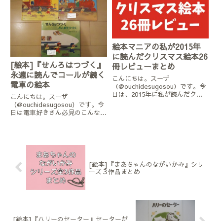
書店【関連記事】『ちょろりんの
すてきなセーター』ってどんな絵
本？...
絵本マニアの私が2015年
に読んだクリスマス絵本26
[絵本]『せんろはつづく』
冊レビューまとめ
永遠に読んでコールが続く
こんにちは。スーザ
電車の絵本
（@ouchidesugosou）です。今
日は、2015年に私が読んだクリ
こんにちは。スーザ
スマス絵本全てをどーんと紹介し
（@ouchidesugosou）です。今
たいと思います。けっこうな数に
日は電車好きさん必見のこんなシ
なってしまったのでちょっと長い
リーズ絵本を紹介します。『せん
ですが、おすすめしたい絵本ばか
ろはつづく』 竹下文子/文 鈴
りですので気楽に覗いてみてく...
木まもる/絵『せんろはつづく ま
だつづく』 竹下文子/文 鈴木ま
もる/絵『せんろはつづく ...
[絵本]『まあちゃんのながいかみ』シリ
ーズ３作品まとめ
[絵本]『ハリーのセーター』セーターが