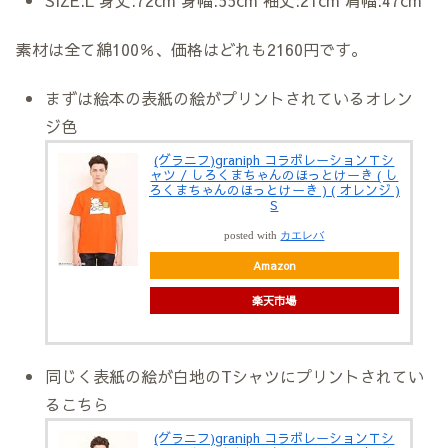
SIZE:L 身丈:72cm 身幅:55cm 袖丈:21cm 肩幅:47cm
素材は全て
綿100％
、価格はどれも
2160円
です。
まずは絵本の表紙の絵がプリントされているオレン
ジ色
(グラニフ)graniph コラボレーションＴシ
ャツ / しろくまちゃんのほっとけーき ( し
ろくまちゃんのほっとけーき ) ( オレンジ )
S
posted with
カエレバ
Amazon
楽天市場
同じく表紙の絵が白地のTシャツにプリントされてい
るこちら
(グラニフ)graniph コラボレーションＴシ