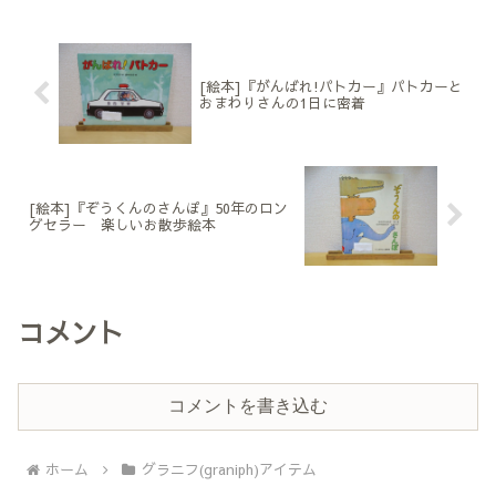
ん、「ブロンズ新社」さんの目録
本作品とのコラボアイテムが発売
についてです。ブロンズ新社さん
になりました!!本日発売！人気絵
の出版目録2016を注文先日
本作家【五味太郎】コラボ！Tシ
Twitterを眺めていると、ブロ...
ャツはもちろん、ワン...
[絵本]『がんばれ!パトカー』パトカーと
おまわりさんの1日に密着
[絵本]『ぞうくんのさんぽ』50年のロン
グセラー 楽しいお散歩絵本
コメント
コメントを書き込む
ホーム
グラニフ(graniph)アイテム