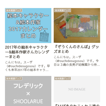
絵本関連グッズ
絵本関連グッズ
『ぞうくんのさんぽ』グッ
2017年の絵本キャラクタ
ズまとめ
ー&絵本作家さんカレンダ
ーまとめ
こんにちは。スーザ
（@ouchidesugosou）です。今
こんにちは。スーザ
日は３歳の長男が幼稚園から持っ
（@ouchidesugosou）です。早
て帰ってきたあるものをきっかけ
くも来年2017年の絵本キャラク
に、人気絵本『ぞうくんのさん
ター&絵本作家さんのカレンダー
ぽ』グッズをまとめてみました。
が一部予約開始になっていま
絵本関連グッズ
絵本関連グッズ
この順番でどうぞぞうくんのさん
す!!2016年のカレンダーをこちら
ぽぞうくんのあめふりさんぽぞう
の記事にまとめていたんですが、
く...
けっこう絵本関連のカレンダ...
『11ぴきのねこ』ねこ達の