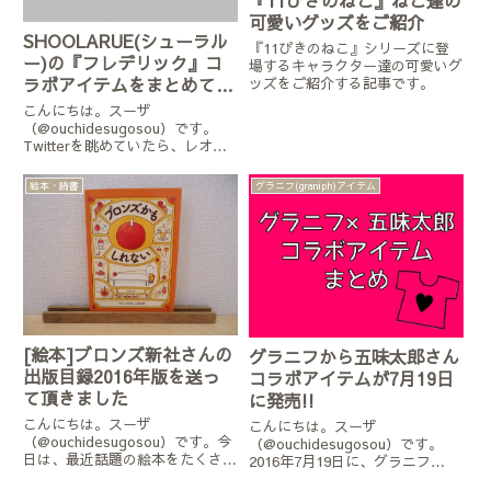
可愛いグッズをご紹介
SHOOLARUE(シューラル
『11ぴきのねこ』シリーズに登
ー)の『フレデリック』コ
場するキャラクター達の可愛いグ
ラボアイテムをまとめてみ
ッズをご紹介する記事です。
ました
こんにちは。スーザ
（@ouchidesugosou）です。
Twitterを眺めていたら、レオ・
レオニの日本公式アカウントから
こんな情報が飛び込んできまし
絵本・読書
グラニフ(graniph)アイテム
た。シューラルー限定コラボレー
ションのフレデリック始まってま
す☆ Leo Lionni&...
[絵本]ブロンズ新社さんの
グラニフから五味太郎さん
出版目録2016年版を送っ
コラボアイテムが7月19日
て頂きました
に発売!!
こんにちは。スーザ
こんにちは。スーザ
（@ouchidesugosou）です。今
（@ouchidesugosou）です。
日は、最近話題の絵本をたくさん
2016年7月19日に、グラニフ
出版されている注目の出版社さ
(graniph)から五味太郎さんの絵